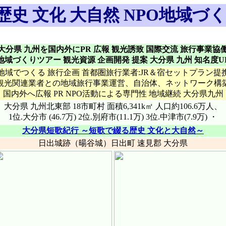
歴史 文化 大自然 NPO地域づく
大分県 九州を国内外にPR 広報 観光誘致 国際交流 旅行事業協
地域づくりツアー 観光資源 企画開発 提案 大分県 九州 知名度U
地域でつくる 旅行企画 首都圏旅行業者:JR＆宿セットプラン提
観光関連業者との地域旅行事業運営、自治体、ネットワーク構
国内外へ広報 PR NPO活動による専門性 地域継続 大分県九州
大分県 九州北東部 18市町村 面積6,341k㎡ 人口約106.6万人、
1位.大分市 (46.7万) 2位.別府市(11.1万) 3位.中津市(7.9万) ・
大分県短歌紀行 ～短歌で綴る歴史 文化と大自然～
日出城跡（暘谷城）日出町 速見郡 大分県