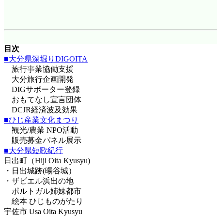
目次
■
大分県深堀
りDIGOITA
旅行事業協働支援
大分旅行企画開発
DIGサポーター登録
おもてなし宣言団体
DCJR経済波及効果
■ひじ産業文化まつり
観光/農業 NPO活動
販売募金パネル展示
■大分県短歌紀行
日出町（Hiji Oita Kyusyu)
・日出城跡(暘谷城）
・ザビエル浜出の地
ポルトガル姉妹都市
絵本 ひじものがたり
宇佐市 Usa Oita Kyusyu