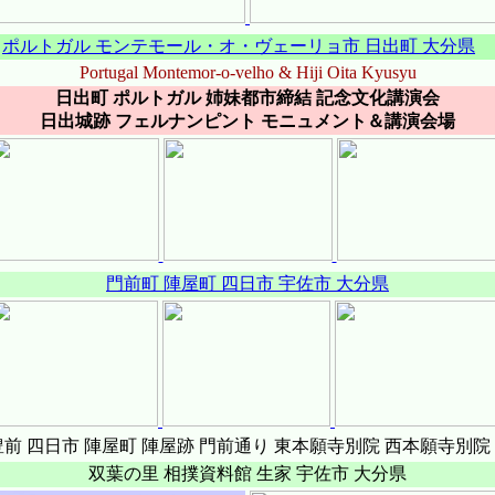
ポルトガル モンテモール・オ・ヴェーリョ市 日出町 大分県
Portugal Montemor-o-velho & Hiji Oita Kyusyu
日出町 ポルトガル 姉妹都市締結 記念文化講演会
日出城跡 フェルナンピント モニュメント＆講演会場
門前町 陣屋町 四日市 宇佐市 大分県
豊前 四日市 陣屋町 陣屋跡 門前通り 東本願寺別院 西本願寺別
双葉の里 相撲資料館 生家 宇佐市 大分県