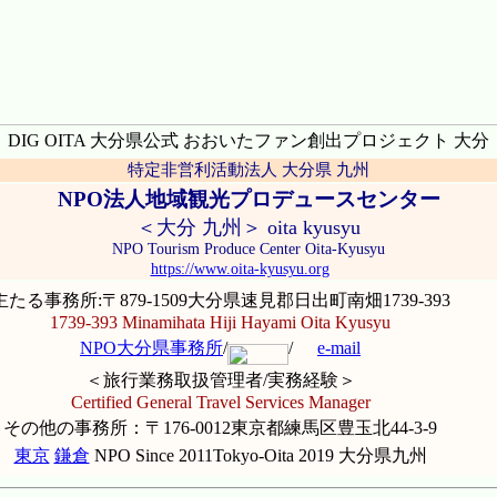
DIG OITA 大分県公式 おおいたファン創出プロジェクト 大分
特定非営利活動
法人 大分県 九州
NPO法人地域観光プロデュースセンター
＜大分
九州＞ oita kyusyu
NPO Tourism Produce Center Oita-Kyusyu
https://www.oita-kyusyu.org
主たる事務所:〒879-1509大分県速見郡日出町南畑1739-393
1739-393 Minamihata Hiji Hayami Oita Kyusyu
NPO大分県事務所
/
/
e-mail
＜旅行業務取扱管理者/実務経験＞
Certified General Travel Services Manager
その他の事務所：〒176-0012東京都練馬区豊玉北44-3-9
東京
鎌倉
NPO Since 2011Tokyo-Oita 2019 大分県九州