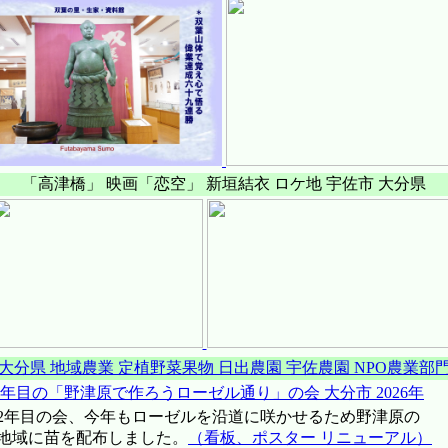
「高津橋」 映画「恋空」 新垣結衣 ロケ地 宇佐市 大分県
大分県 地域農業 定植野菜果物 日出農園 宇佐農園 NPO農業部
2年目の「野津原で作ろうローゼル通り」の会 大分市 2026年
年目の会、今年もローゼルを沿道に咲かせるため野津原の
地域に苗を配布しました。
（看板、ポスター リニューアル）