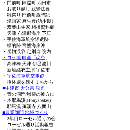
・門前町 陣屋町 四日市
お取り越し 親鸞法要
雛祭り 門前町歳時記
漫画家 麻生豊(幼少期）
・双葉山生家 相撲資料館
天津 布津部海岸 下庄
・宇佐海軍航空隊遺跡
標的跡 宮熊海岸沖
・岳切渓谷 定別当 院内
・ロケ地 映画「恋空
」
高津橋 天津 伊呂波川
新垣結衣主演 宇佐市
・宇佐海軍航空隊跡
掩体壕を残すまちから
■中津市 大分県 観光
・青の洞門/恩讐の彼方に
・本耶馬溪(Honyabakei)
耶馬溪 羅漢寺 八面山
■農業部門 地域づくり
2年目ローゼル通りの会
ローゼル通り活動報告