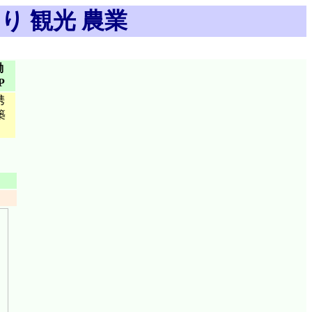
り 観光 農業
働
P
携
築